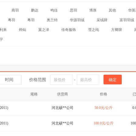
商羽
鹏达
鸣佳
思羽
博厚
其他
华英
粤羽
粤羽
奥兰特
华源羽绒
采绒牌
富羽羽绒
利来
烨灿
翼之泽
传奇服饰
雪之纯
方卿牌
宇
时间
价格范围
-
规格
供货商
价格
011)
河北硕**公司
50.0元/公斤
0
011)
河北硕**公司
100.0元/公斤
10