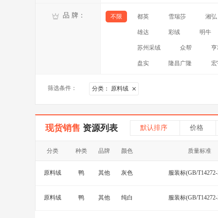
品 牌：
不限
都英
雪瑞莎
湘弘
雄达
彩绒
明牛
苏州采绒
众帮
亨
盘实
隆昌广隆
宏
筛选条件：
分类：
原料绒
现货销售
资源列表
默认排序
价格
分类
种类
品牌
颜色
质量标准
原料绒
鸭
其他
灰色
服装标(GB/T14272-2
原料绒
鸭
其他
纯白
服装标(GB/T14272-2