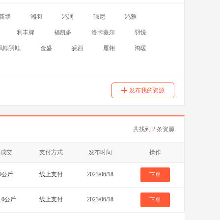
新塘
湘羽
鸿润
强尼
鸿雅
利丰牌
福凯多
洛卡薇尔
羽悦
风顺羽顺
金盛
皖西
雁翎
鸿暖
发布我的资源
共找到
2
条资源
已成交
支付方式
发布时间
操作
.0公斤
线上支付
2023/06/18
下单
0.0公斤
线上支付
2023/06/18
下单