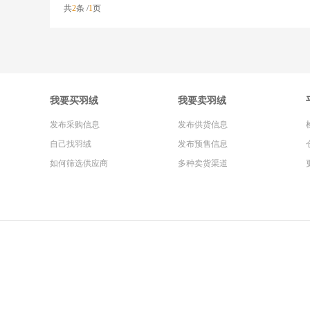
共
2
条 /
1
页
我要买羽绒
我要卖羽绒
发布采购信息
发布供货信息
自己找羽绒
发布预售信息
如何筛选供应商
多种卖货渠道