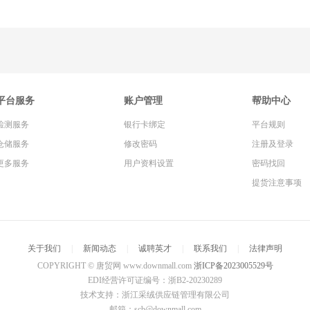
平台服务
账户管理
帮助中心
检测服务
银行卡绑定
平台规则
仓储服务
修改密码
注册及登录
更多服务
用户资料设置
密码找回
提货注意事项
关于我们
|
新闻动态
|
诚聘英才
|
联系我们
|
法律声明
COPYRIGHT © 唐贸网 www.downmall.com
浙ICP备2023005529号
EDI经营许可证编号：浙B2-20230289
技术支持：浙江采绒供应链管理有限公司
邮箱：scb@downmall.com