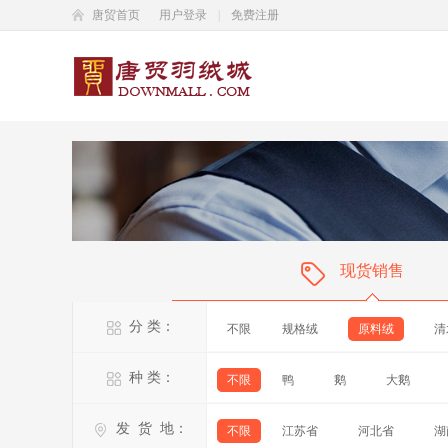
唐贸首页
用户登录
|
免费注册
现货销售
分 类：
不限
规格绒
原料绒
清
种 类：
不限
鸭
鹅
大鹅
发 货 地：
不限
江苏省
河北省
湖