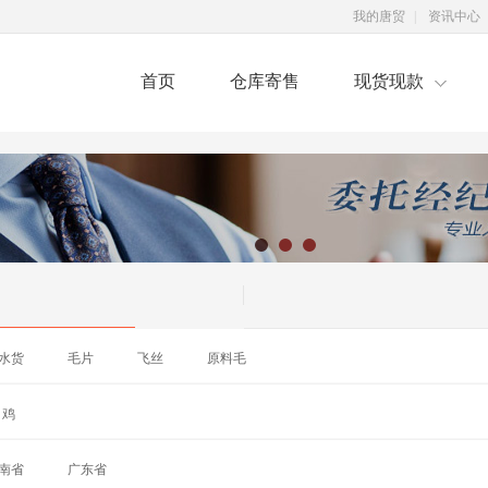
我的唐贸
|
资讯中心
首页
仓库寄售
现货现款
水货
毛片
飞丝
原料毛
鸡
南省
广东省