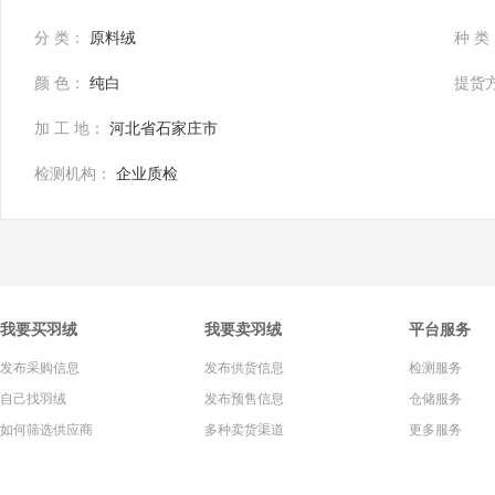
分 类：
原料绒
种 类
颜 色：
纯白
提货
加 工 地：
河北省石家庄市
检测机构：
企业质检
我要买羽绒
我要卖羽绒
平台服务
发布采购信息
发布供货信息
检测服务
自己找羽绒
发布预售信息
仓储服务
如何筛选供应商
多种卖货渠道
更多服务